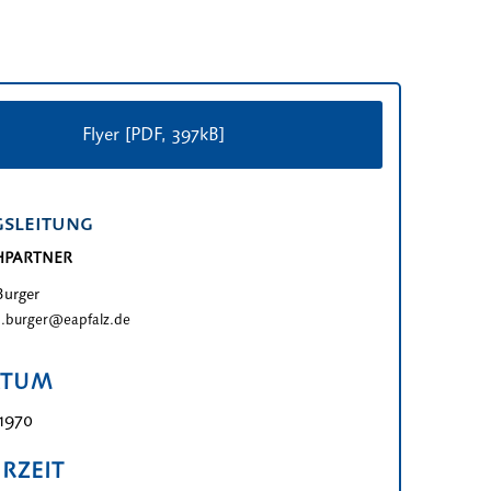
Flyer [PDF, 397kB]
sleitung
HPARTNER
Burger
n.burger@eapfalz.de
ATUM
 1970
RZEIT