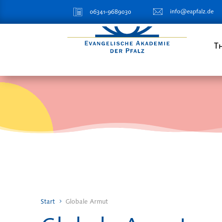
info@eapfalz.de
06341-9689030
T
Start
Globale Armut