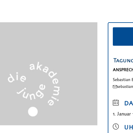
Tagung
ANSPREC
Sebastian 
sebastia
D
1. Januar
UH