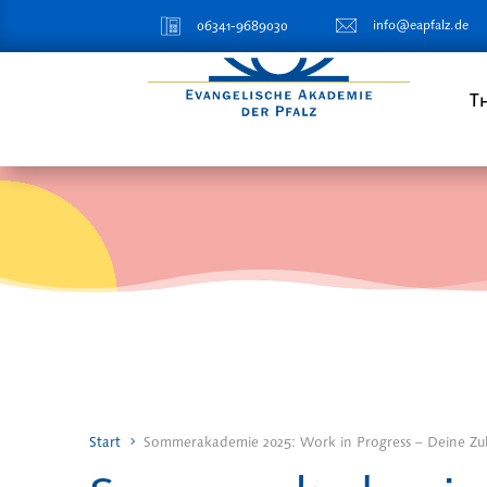
info@eapfalz.de
06341-9689030
T
Start
Sommerakademie 2025: Work in Progress – Deine Zuk