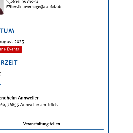
06341 96890-32
kerstin.overhage@eapfalz.de
ATUM
 August 2025
ene Events
RZEIT
g
T
gendheim Annweiler
60, 76855 Annweiler am Trifels
Veranstaltung teilen