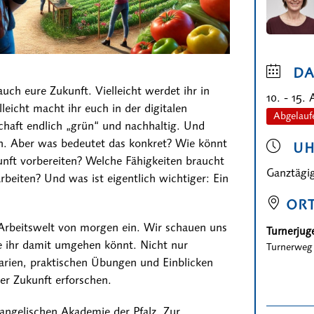
D
uch eure Zukunft. Vielleicht werdet ihr in
10. - 15.
lleicht macht ihr euch in der digitalen
Abgelauf
chaft endlich „grün“ und nachhaltig. Und
hen. Aber was bedeutet das konkret? Wie könnt
UH
unft vorbereiten? Welche Fähigkeiten braucht
Ganztägi
beiten? Und was ist eigentlich wichtiger: Ein
OR
rbeitswelt von morgen ein. Wir schauen uns
Turnerju
e ihr damit umgehen könnt. Nicht nur
Turnerweg 
arien, praktischen Übungen und Einblicken
er Zukunft erforschen.
angelischen Akademie der Pfalz. Zur