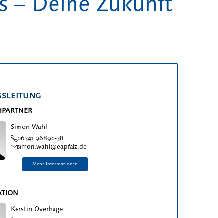
s – Deine Zukunft
sleitung
HPARTNER
Simon Wahl
06341 96890-38
simon.wahl@eapfalz.de
ATION
Kerstin Overhage