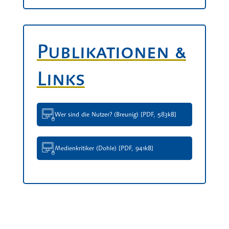
Publikationen &
Links
Wer sind die Nutzer? (Breunig) [PDF, 583kB]
Medienkritiker (Dohle) [PDF, 941kB]