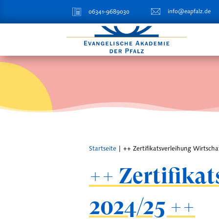
info@eapfalz.de
06341-9689030
Startseite
|
++ Zertifikatsverleihung Wirtscha
++ Zertifika
2024/25 ++