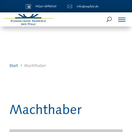
06341-9689030
info@eapfalz.de
Start
Machthaber
Machthaber